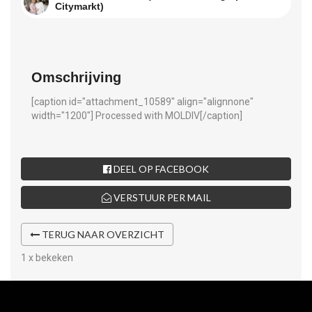
Citymarkt)
Omschrijving
[caption id="attachment_10589" align="alignnone"
width="1200"]
Processed with MOLDIV[/caption]
DEEL OP FACEBOOK
VERSTUUR PER MAIL
TERUG NAAR OVERZICHT
1 x bekeken