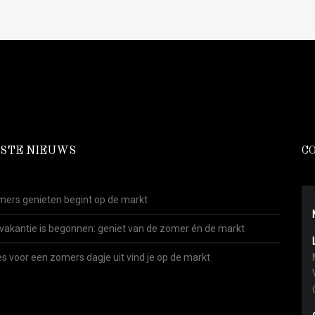
STE NIEUWS
C
ers genieten begint op de markt
vakantie is begonnen: geniet van de zomer én de markt
es voor een zomers dagje uit vind je op de markt