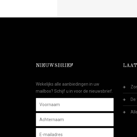
NIEUWSBRIEF
LAAT
Wekelijks alle aanbiedingen in uw
Zom
mailbox? Schijf u in voor de nieuwsbrief.
De 
All