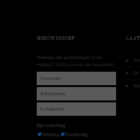
NIEUWSBRIEF
LAAT
Wekelijks alle aanbiedingen in uw
Zom
mailbox? Schijf u in voor de nieuwsbrief.
De 
All
Mijn marktdag:
Dinsdag
Donderdag