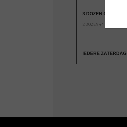
3 DOZEN €5,--🍓🍓🍓
2 DOZEN €4,-- DON'T W
IEDERE ZATERDAG 