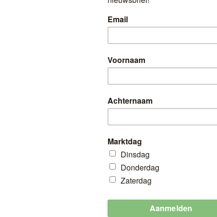
HT
HOLLANDSE AARD
DOZEN €5,– BIJ J
ESTHER GROENTE
Geldig op Wk 26
Markten: Citymarkt (Zaterdag 9:00 - 17:00
3 DOZEN 5.
--
Johan en Esther groente en fruit!