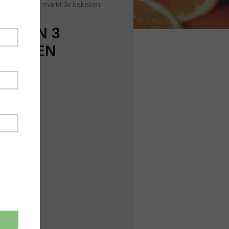
Sinds laatste markt 3x bekeken
BEIEN 3
OHAN EN
 …
 uur)