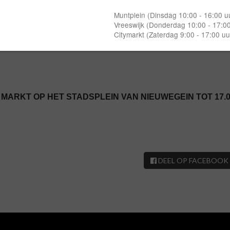
🍓🍓🍓
ORRY BE HAPPY!😋
MARKT OP HET STADSPLEIN VAN NIEUWEGEIN TOT 17.0
DEEL OP FACEBOOK