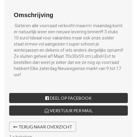
Omschrijving
Gisteren alle voorraad verkocht maarrrrr maandag komt
er natuurlijk weer een nieuwe levering binnen!!! 3 stuks
10 euro! Ideaal voor vakanties maar ook onze zolder
staat ermee vol aangezien t super schoon je
winterjassen en dekens of iets anders dergelijks opruimt!
Ze sluiten geheel af! Maat 70x30x59 cm LxBxH Evt te
bestellen dan weet je zeker dat we ze nog op voorraad
hebben! Elke zaterdag Nieuwegeinse markt van 9 tot 17
uur!
DEEL OP FACEBOOK
VERSTUUR PER MAIL
TERUG NAAR OVERZICHT
1 x bekeken