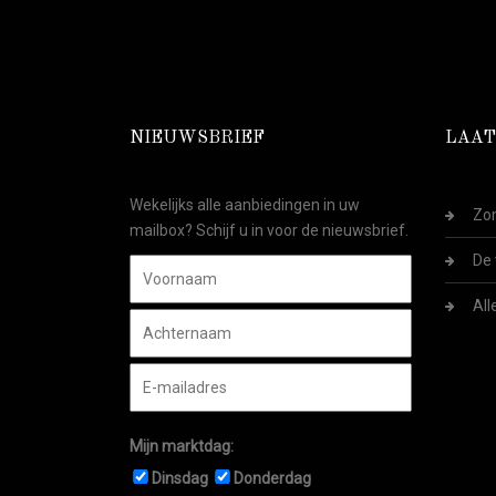
NIEUWSBRIEF
LAAT
Wekelijks alle aanbiedingen in uw
Zom
mailbox? Schijf u in voor de nieuwsbrief.
De 
All
Mijn marktdag:
Dinsdag
Donderdag