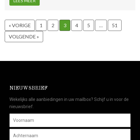
LEES MEER
« VORIGE
1
2
3
4
5
…
51
VOLGENDE »
NIEUWSBRIEF
Wekelijks alle aanbiedingen in uw mailbox? Schijf u in voor de
nieuwsbrief.