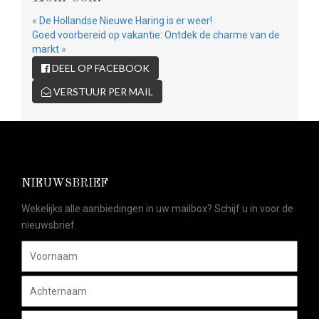
«
De Hollandse Nieuwe Haring is er weer!
Goed voorbereid op vakantie: Ontdek de charme van de
markt
»
DEEL OP FACEBOOK
VERSTUUR PER MAIL
NIEUWSBRIEF
Wekelijks alle aanbiedingen in uw mailbox? Schijf u in voor de
nieuwsbrief.