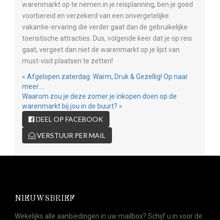
warenmarkt op te nemen in je reisplanning, ben je goed
voorbereid en verzekerd van een onvergetelijke
vakantie-ervaring die verder gaat dan de gebruikelijke
toeristische attracties. Dus, volgende keer dat je op reis
gaat, vergeet dan niet de warenmarkt op je lijst van
must-visit plaatsen te zetten!
«
Afgelopen zaterdag: Warm, Druk & Gezellig! Op naar
meer…..
Waarom zou je deze zomer je inkopen doen op de
warenmarkt bij jou in de buurt?
»
DEEL OP FACEBOOK
VERSTUUR PER MAIL
NIEUWSBRIEF
Wekelijks alle aanbiedingen in uw mailbox? Schijf u in voor de