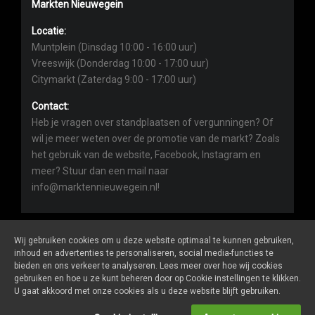
Markten Nieuwegein
Locatie:
Muntplein (Dinsdag 10:00 - 16:00 uur)
Vreeswijk (Donderdag 10:00 - 17:00 uur)
Citymarkt (Zaterdag 9:00 - 17:00 uur)
Contact:
Heb je vragen over standplaatsen of vergunningen? Of
wil je meer weten over de promotie van de markt? Zoals
het gebruik van de website, Facebook, Instagram en
meer? Stuur dan een mail naar
info@marktennieuwegein.nl!
Wij gebruiken cookies om u deze website optimaal te kunnen gebruiken,
inhoud en advertenties te personaliseren, social media-functies te
bieden en ons verkeer te analyseren. Lees meer over hoe wij cookies
Marktennieuwegein.nl
is een website van
De Markt Online
gebruiken en hoe u ze kunt beheren door op Cookie instellingen te klikken.
ALGEMENE VOORWAARDEN
U gaat akkoord met onze cookies als u deze website blijft gebruiken.
PRIVACY- EN COOKIEVERKLARING
ONDERNEMERS LOGIN