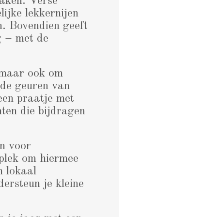
maken. Verse
ijke lekkernijen
n. Bovendien geeft
g – met de
, maar ook om
 de geuren van
een praatje met
ten die bijdragen
n voor
 plek om hiermee
n lokaal
ersteun je kleine