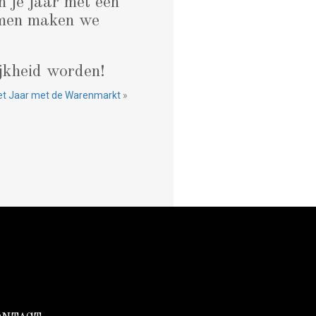
 je jaar met een
Samen maken we
jkheid worden!
et Jaar met de Warenmarkt
»