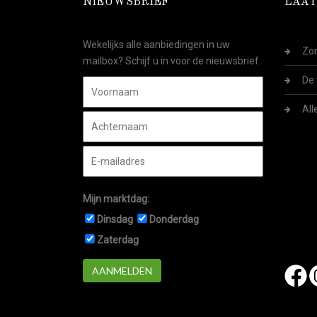
NIEUWSBRIEF
LAAT
Wekelijks alle aanbiedingen in uw
Zom
mailbox? Schijf u in voor de nieuwsbrief.
De 
All
Mijn marktdag:
Dinsdag
Donderdag
Zaterdag
AANMELDEN