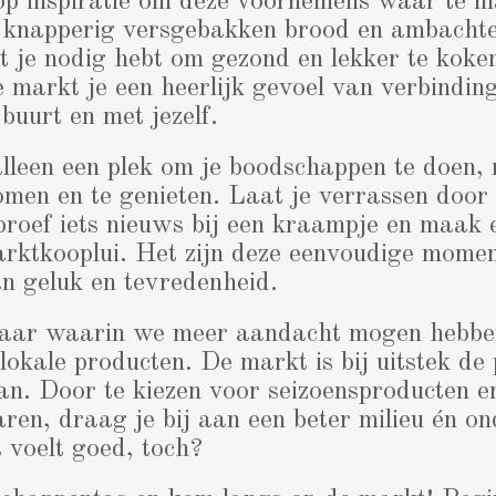
lop inspiratie om deze voornemens waar te 
, knapperig versgebakken brood en ambachtel
at je nodig hebt om gezond en lekker te koke
 markt je een heerlijk gevoel van verbindin
buurt en met jezelf.
alleen een plek om je boodschappen te doen
komen en te genieten. Laat je verrassen door
proef iets nieuws bij een kraampje en maak 
arktkooplui. Het zijn deze eenvoudige momen
n geluk en tevredenheid.
jaar waarin we meer aandacht mogen hebbe
okale producten. De markt is bij uitstek de
an. Door te kiezen voor seizoensproducten e
en, draag je bij aan een beter milieu én ond
 voelt goed, toch?