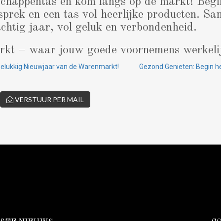
chappentas en kom langs op de markt! Begin
sprek en een tas vol heerlijke producten. 
htig jaar, vol geluk en verbondenheid.
arkt – waar jouw goede voornemens werkeli
 Gelukkig Nieuwjaar van de Warenmarkt!
Gezond Genieten: Begin h
VERSTUUR PER MAIL