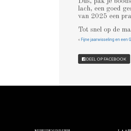
Dus, pak je boods
lach, een goed ge
van 2025 een prac
Tot snel op de m
«
Fijne jaarwisseling en een
DEEL OP FACEBOOK