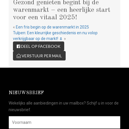
Gezond genieten begint bij de
warenmarkt – een heerlijke start
voor een vitaal 2025!
«
Een fris begin op de warenmarkt in 2025
Tulpen: Een kleurrijke geschiedenis en nu volop
verkrijgbaar op de markt! 🌷
»
DEEL OP FACEBOOK
VERSTUUR PER MAIL
NIEUWSBRIEF
Wekelijks alle aanbiedingen in uw mailbox? Schijf u in voor de
nieuwsbrief.