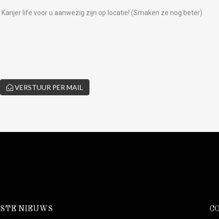
 Kanjer life voor u aanwezig zijn op locatie! (Smaken ze nog beter)
VERSTUUR PER MAIL
STE NIEUWS
C