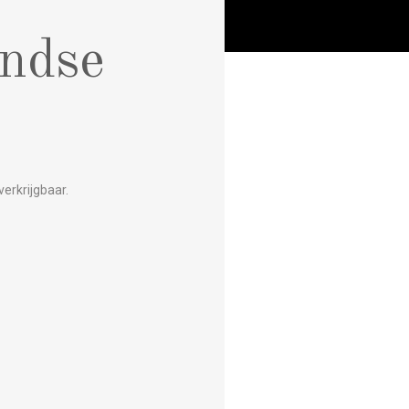
andse
verkrijgbaar.