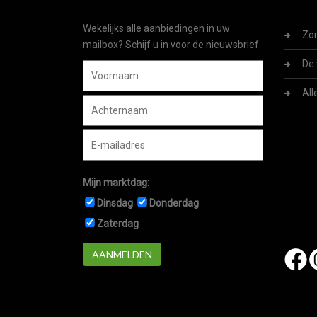
Wekelijks alle aanbiedingen in uw
Zom
mailbox? Schijf u in voor de nieuwsbrief.
De 
All
Mijn marktdag:
Dinsdag
Donderdag
Zaterdag
AANMELDEN