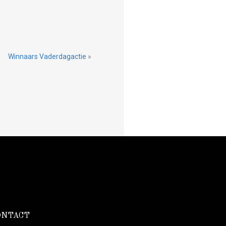
Winnaars Vaderdagactie
»
ONTACT