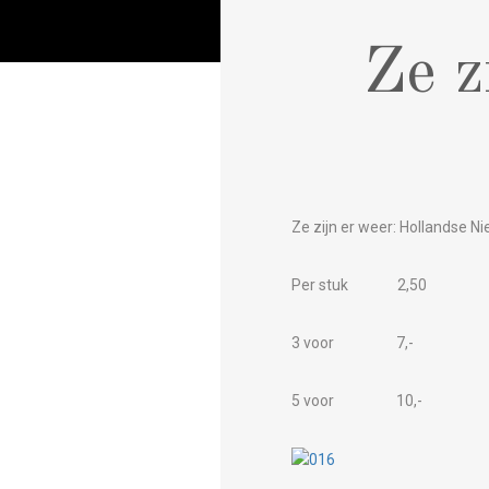
Ze z
Ze zijn er weer: Hollandse Ni
Per stuk 2,50
3 voor 7,-
5 voor 10,-