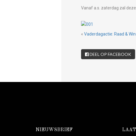
Vanaf a.s. zaterdag zal deze
«
Vaderdagactie: Raad & Win
DEEL OP FACEBOOK
NIEUWSBRIEF
LAAT