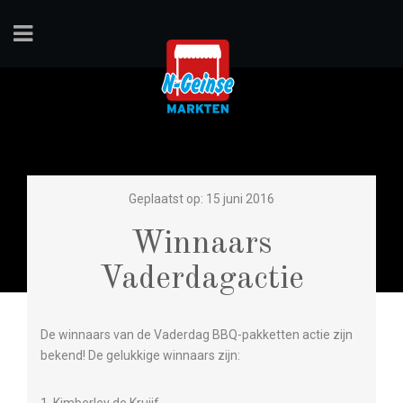
Geplaatst op: 15 juni 2016
Winnaars
Vaderdagactie
De winnaars van de Vaderdag BBQ-pakketten actie zijn
bekend! De gelukkige winnaars zijn: