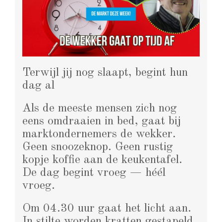
Terwijl jij nog slaapt, begint hun
dag al
Als de meeste mensen zich nog
eens omdraaien in bed, gaat bij
marktondernemers de wekker.
Geen snoozeknop. Geen rustig
kopje koffie aan de keukentafel.
De dag begint vroeg — héél
vroeg.
Om 04.30 uur gaat het licht aan.
In stilte worden kratten gestapeld,