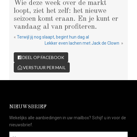
Wie deze week over de markt
loopt, ziet het zelf: het nieuwe
seizoen komt eraan. En je kunt er
vandaag al van profiteren.
«
Terwijl jij nog slaapt, begint hun dag al
Lekker even lachen met Jack de Clown
»
DEEL OP FACEBOOK
VERSTUUR PER MAIL
NIEUWSBRIEF
Wekelijks alle aanbiedingen in uw mailbox? Schijf u in voor de
nieuwsbrief.