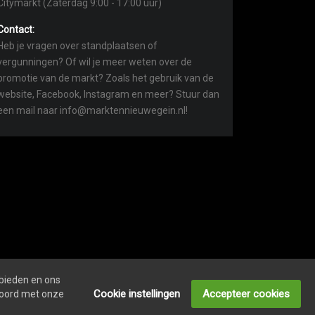
Citymarkt (Zaterdag 9:00 - 17:00 uur)
Contact:
Heb je vragen over standplaatsen of
vergunningen? Of wil je meer weten over de
promotie van de markt? Zoals het gebruik van de
website, Facebook, Instagram en meer? Stuur dan
een mail naar info@marktennieuwegein.nl!
 bieden en ons
COOKIEVERKLARING
ONDERNEMERS LOGIN
Cookie instellingen
Accepteer cookies
kkoord met onze