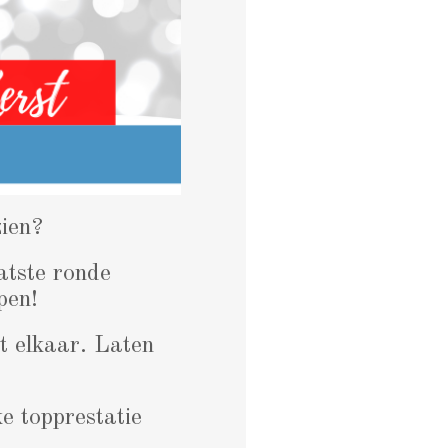
ien?
atste ronde
pen!
t elkaar. Laten
ke topprestatie