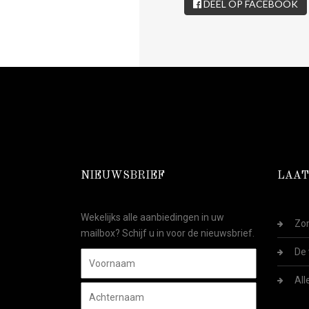
DEEL OP FACEBOOK
NIEUWSBRIEF
LAAT
Wekelijks alle aanbiedingen in uw
Zom
mailbox? Schijf u in voor de nieuwsbrief.
De 
All