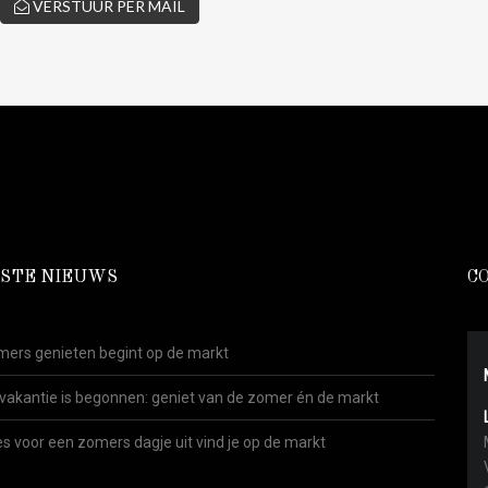
VERSTUUR PER MAIL
STE NIEUWS
C
ers genieten begint op de markt
vakantie is begonnen: geniet van de zomer én de markt
es voor een zomers dagje uit vind je op de markt