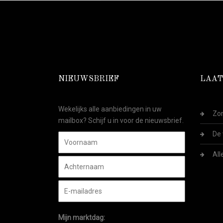
NIEUWSBRIEF
LAAT
Wekelijks alle aanbiedingen in uw
Zom
mailbox? Schijf u in voor de nieuwsbrief.
De 
All
Mijn marktdag: