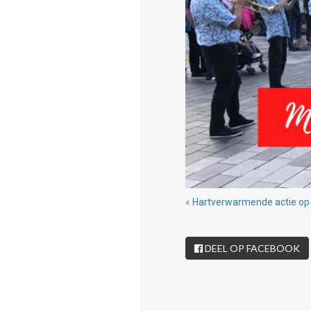
«
Hartverwarmende actie op 
DEEL OP FACEBOOK