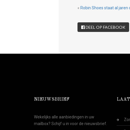
«
Robin Shoes staat al jaren 
DEEL OP FACEBOOK
NIEUWSBRIEF
LAAT
Wekelijks alle aanbiedingen in uw
Zom
mailbox? Schijf u in voor de nieuwsbrief.