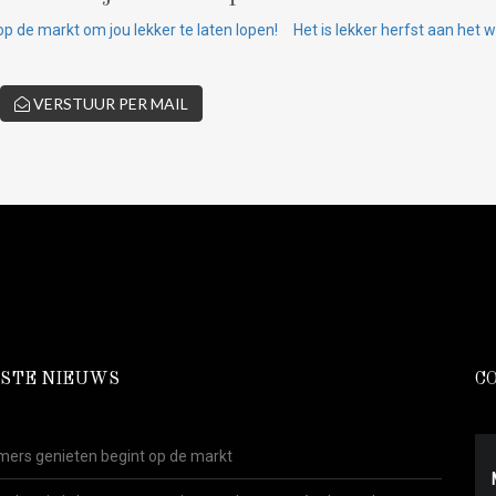
op de markt om jou lekker te laten lopen!
Het is lekker herfst aan het
VERSTUUR PER MAIL
STE NIEUWS
C
ers genieten begint op de markt