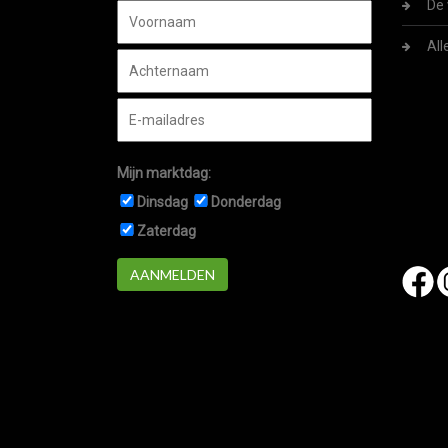
De 
All
Mijn marktdag:
Dinsdag
Donderdag
Zaterdag
AANMELDEN