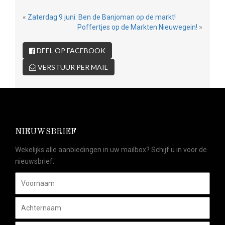
«
Zaterdag 9 juni: Ben de Banjoman op de markt!
Poffertjes op de Markten Nieuwegein!
»
DEEL OP FACEBOOK
VERSTUUR PER MAIL
NIEUWSBRIEF
Wekelijks alle aanbiedingen in uw mailbox? Schijf u in voor de
nieuwsbrief.