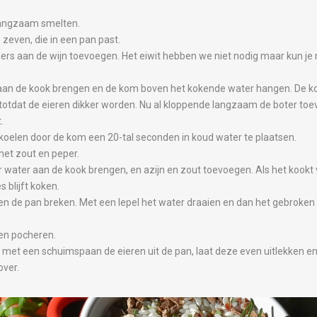
langzaam smelten.
zeven, die in een pan past.
oiers aan de wijn toevoegen. Het eiwit hebben we niet nodig maar kun j
 aan de kook brengen en de kom boven het kokende water hangen. De k
 totdat de eieren dikker worden. Nu al kloppende langzaam de boter to
.
koelen door de kom een 20-tal seconden in koud water te plaatsen.
et zout en peper.
 water aan de kook brengen, en azijn en zout toevoegen. Als het kookt
 blijft koken.
en de pan breken. Met een lepel het water draaien en dan het gebroken ei
ten pocheren.
 met een schuimspaan de eieren uit de pan, laat deze even uitlekken en
over.