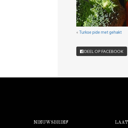
«
Turkse pide met gehakt
DEEL OP FACEBOOK
NIEUWSBRIEF
LAAT