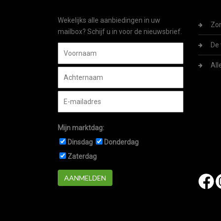
Wekelijks alle aanbiedingen in uw
Zom
mailbox? Schijf u in voor de nieuwsbrief.
De 
All
Mijn marktdag:
Dinsdag
Donderdag
Zaterdag
AANMELDEN