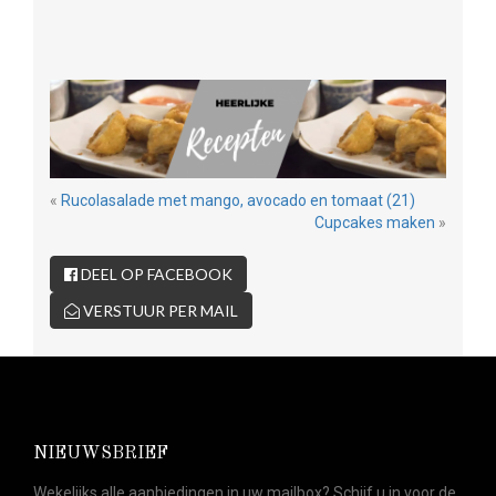
«
Rucolasalade met mango, avocado en tomaat (21)
Cupcakes maken
»
DEEL OP FACEBOOK
VERSTUUR PER MAIL
NIEUWSBRIEF
Wekelijks alle aanbiedingen in uw mailbox? Schijf u in voor de