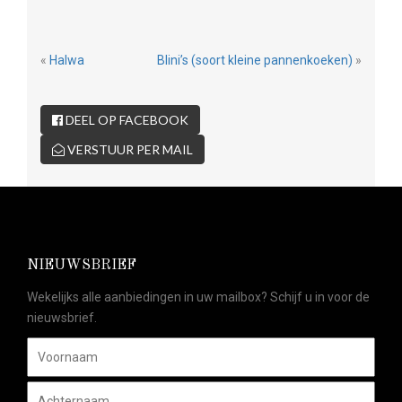
«
Halwa
Blini’s (soort kleine pannenkoeken)
»
DEEL OP FACEBOOK
VERSTUUR PER MAIL
NIEUWSBRIEF
Wekelijks alle aanbiedingen in uw mailbox? Schijf u in voor de
nieuwsbrief.