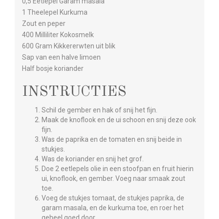
0,5 Eetlepel Garam masala
1 Theelepel Kurkuma
Zout en peper
400 Milliliter Kokosmelk
600 Gram Kikkererwten uit blik
Sap van een halve limoen
Half bosje koriander
INSTRUCTIES
Schil de gember en hak of snij het fijn.
Maak de knoflook en de ui schoon en snij deze ook
fijn.
Was de paprika en de tomaten en snij beide in
stukjes.
Was de koriander en snij het grof.
Doe 2 eetlepels olie in een stoofpan en fruit hierin
ui, knoflook, en gember. Voeg naar smaak zout
toe.
Voeg de stukjes tomaat, de stukjes paprika, de
garam masala, en de kurkuma toe, en roer het
geheel goed door.