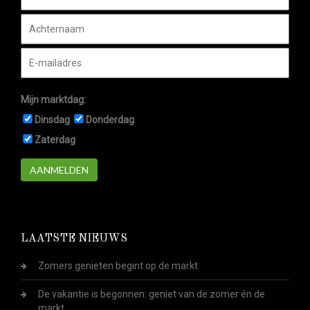
Mijn marktdag:
Dinsdag
Donderdag
Zaterdag
AANMELDEN
LAATSTE NIEUWS
Zomers genieten begint op de markt
De vakantie is begonnen: geniet van de zomer én de
markt