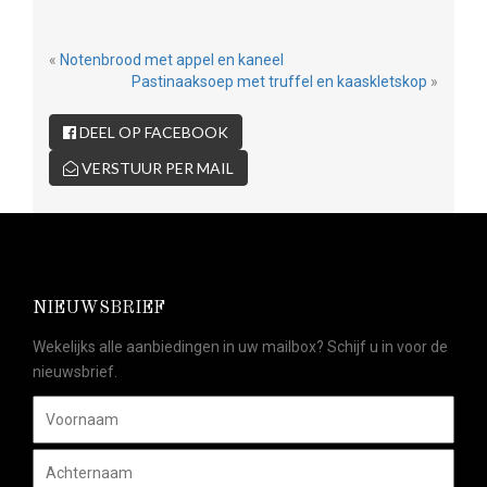
«
Notenbrood met appel en kaneel
Pastinaaksoep met truffel en kaaskletskop
»
DEEL OP FACEBOOK
VERSTUUR PER MAIL
NIEUWSBRIEF
Wekelijks alle aanbiedingen in uw mailbox? Schijf u in voor de
nieuwsbrief.